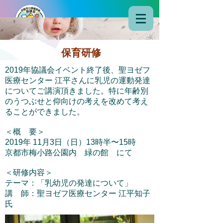
保育研修
2019年協議会イベント終了後、聖ヨゼフ
医療センター 江平さんに乳児の運動発達
についてご講演頂きました。
特に年齢別
のうつぶせと仰向けの考えを改めて考え
ることができました。
＜概 要＞
2019年 11月3日（日）13時半〜15時
京都市梅小路公園内 緑の館 にて
＜研修内容＞
テーマ：「乳幼児の発達について」
講 師：聖ヨゼフ医療センター 江平知子
氏