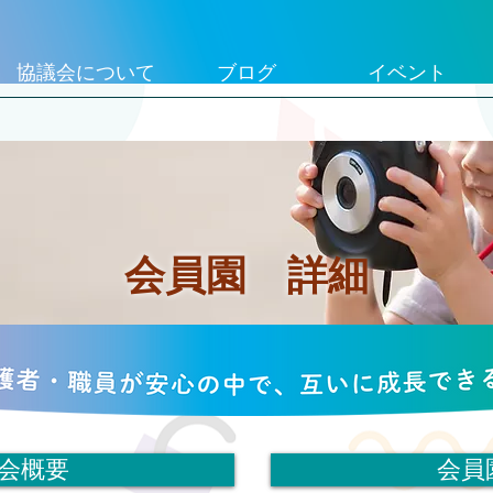
協議会について
ブログ
イベント
会員園 詳細
会概要
会員