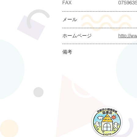
FAX
075963
メール
ホームページ
http://w
備考