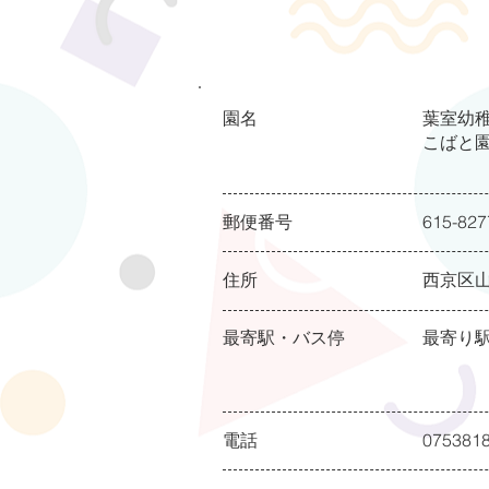
園名
葉室幼
こばと
郵便番号
615-827
住所
西京区山
最寄駅・バス停
最寄り
電話
075381