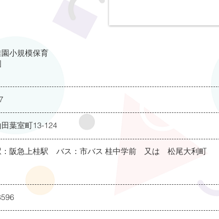
稚園小規模保育
園
7
田葉室町13-124
駅：阪急上桂駅 バス：市バス 桂中学前 又は 松尾大利町
8596