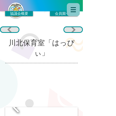
協議会概要
会員園一覧
川北保育室「はっぴ
ぃ」